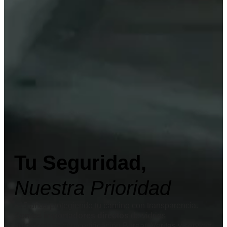
Tu Seguridad,
Nuestra Prioridad
+15 años protegiendo tu camino con transparencia.
Somos importadores directos
de vidrios
automotrices con certificación Bureau Veritas y servicio