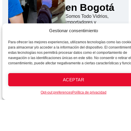
en Bogotá
Somos Todo Vidrios,
importadores y
distribuidores de vidrios
Gestionar consentimiento
automotrices con
certificación Bureau
Para ofrecer las mejores experiencias, utilizamos tecnologías como las cooki
Veritas. +15 años de
para almacenar y/o acceder a la información del dispositivo. El consentimien
experiencia en Colombia.
estas tecnologías nos permitirá procesar datos como el comportamiento de
navegación o las identificaciones únicas en este sitio. No consentir o retirar e
Calidad
Rapid
consentimiento, puede afectar negativamente a ciertas características y funci
Trabajamos
Instala
únicamente
en
ACEPTAR
con
1
vidrios
hora.
Opt-out preferences
Política de privacidad
certificados
Servici
por
expres
Bureau
sin
Veritas.
compro
la
calidad